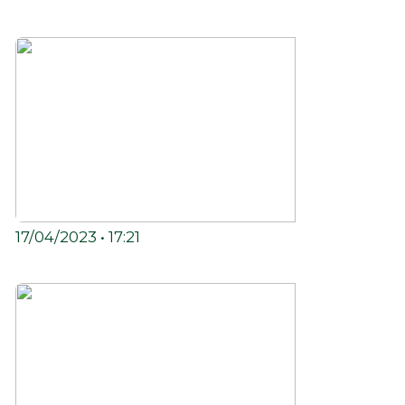
Latina: República Reggae
17/04/2023 • 17:21
1º ESPECIAL DE 2023 DA R.U.V.