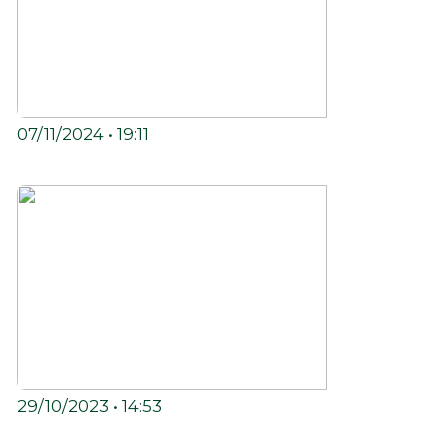
07/11/2024 • 19:11
5° ANIVERSÁRIO DA R.U.V.
29/10/2023 • 14:53
NASCE A MELHOR EQUIPE DE ROOTS