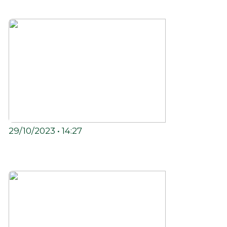
REGGAE DO VINIL EM MACEIÓ: A R3!
29/10/2023 • 14:27
ESPECIAL DE 4 ANOS DA RÁDIO
UNIVERSO DO VINIL