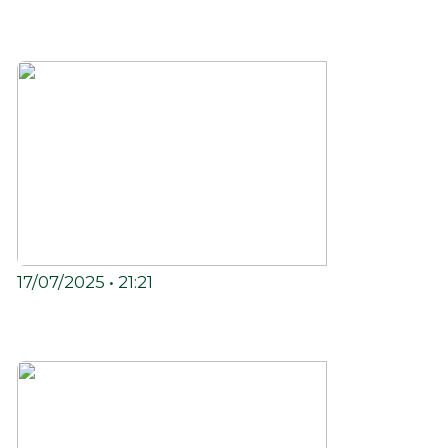
ESPECIAL DE 6 ANOS DA R.U.V. JÁ TEM
DATA MARCADA!
17/07/2025 • 21:21
REPÚBLICA DO REGGAE TRAZ PELA 1º
VEZ TIKEN JAH FAKOLY