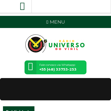
MENU
Fale conosco via Whatsapp:
+55 (48) 33753-253