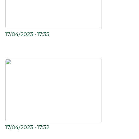
17/04/2023 • 17:35
São Luís ganha primeiro museu do
Reggae fora da Jamaica.
17/04/2023 • 17:32
O maior festival de reggae da América