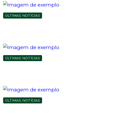
ÚLTIMAS NOTÍCIAS
ESPECIAL DE 6 ANOS DA R.U.V. JÁ TEM DATA
MARCADA!
29/09/2025 18:37
ÚLTIMAS NOTÍCIAS
REPÚBLICA DO REGGAE TRAZ PELA 1º VEZ TIKEN
JAH FAKOLY
17/07/2025 21:21
ÚLTIMAS NOTÍCIAS
5° ANIVERSÁRIO DA R.U.V.
07/11/2024 19:11