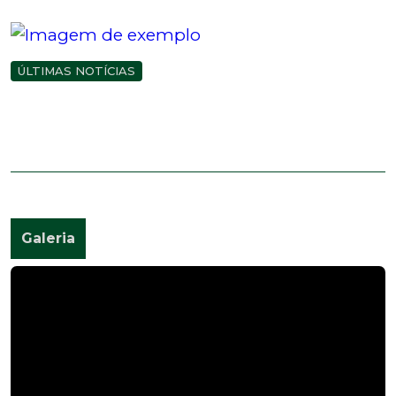
ÚLTIMAS NOTÍCIAS
NASCE A MELHOR EQUIPE DE ROOTS REGGAE DO
VINIL EM MACEIÓ: A R3!
29/10/2023 14:53
Ver todas as notícias
Galeria