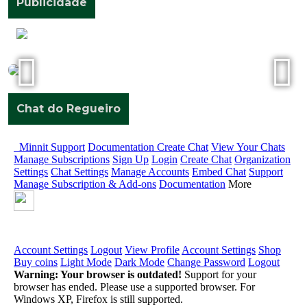
ROSELY,
Publicidade
CUIABÁ-
MT
Chat do Regueiro