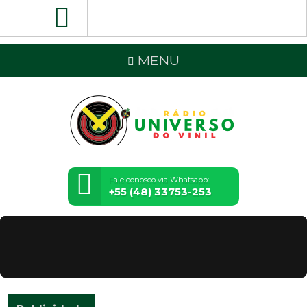
MENU
Fale conosco via Whatsapp:
+55 (48) 33753-253
OUVINTE
DO MÊS:
ANTONIO
E