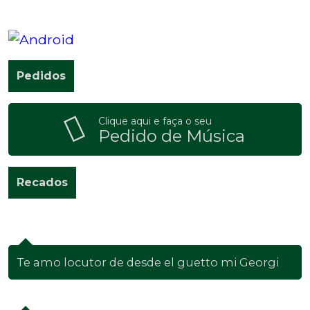
Pedidos
Clique aqui e faça o seu
Pedido de Música
Recados
Montserrat Villanueva Sierra
| Barcelona -
Barcelona
Te amo locutor de desde el guetto mi Georgi
George Dread
| Caracas - Miranda