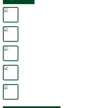
1º Black I Am [1974]
Scatty Bell
2º Dearest [1976]
Silver Richards
3º War [1976]
Rod Williams & Super 8
4º Here Is My Heart + Version (TECHNIQUES) 12"
Don Evans
5º Pretty little brown eyes (with lyrics)
Gadfrey Lewis